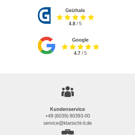
Geizhals
4.8
/ 5
Google
4.7
/ 5
Kundenservice
+49 (6039) 80393-00
service@klarsicht-it.de