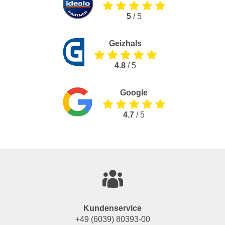
5
/ 5
Geizhals
4.8
/ 5
Google
4.7
/ 5
Kundenservice
+49 (6039) 80393-00