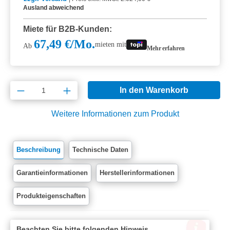
Ausland abweichend
Miete für B2B-Kunden:
67,49 €/Mo.
mieten mit
Ab
Mehr erfahren
Produkt Anzahl: Gib den gewünschten Wert e
In den Warenkorb
Weitere Informationen zum Produkt
Beschreibung
Technische Daten
Garantieinformationen
Herstellerinformationen
Produkteigenschaften
Beachten Sie bitte folgenden Hinweis