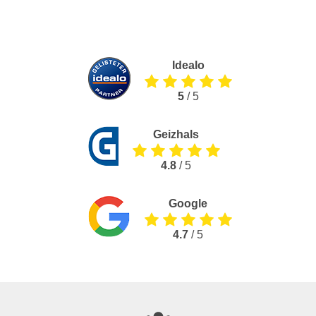
Idealo
5
/ 5
Geizhals
4.8
/ 5
Google
4.7
/ 5