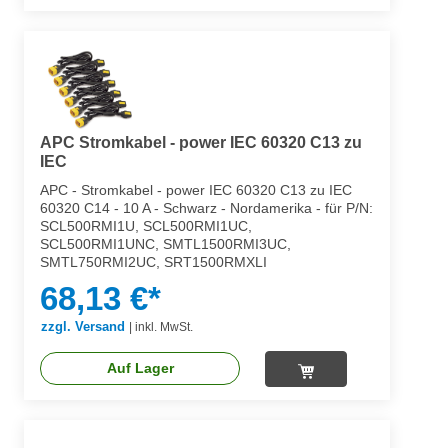
APC Stromkabel - power IEC 60320 C13 zu
IEC
APC - Stromkabel - power IEC 60320 C13 zu IEC
60320 C14 - 10 A - Schwarz - Nordamerika - für P/N:
SCL500RMI1U, SCL500RMI1UC,
SCL500RMI1UNC, SMTL1500RMI3UC,
SMTL750RMI2UC, SRT1500RMXLI
68,13 €*
zzgl. Versand
|
inkl. MwSt.
Auf Lager