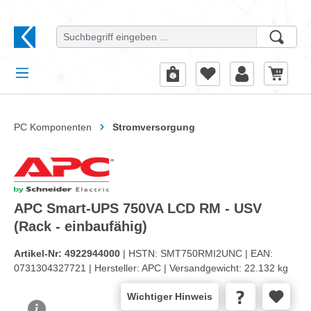
alt springen
PC Komponenten
Stromversorgung
APC Smart-UPS 750VA LCD RM - USV
(Rack - einbaufähig)
Artikel-Nr:
4922944000
| HSTN:
SMT750RMI2UNC |
EAN:
0731304327721 |
Hersteller:
APC |
Versandgewicht:
22.132 kg
Wichtiger Hinweis