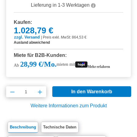
Lieferung in 1-3 Werktagen
Kaufen:
1.028,79 €
zzgl. Versand
|
Preis exkl. MwSt: 864,53 €
Ausland abweichend
Miete für B2B-Kunden:
28,99 €/Mo.
mieten mit
Ab
Mehr erfahren
Produkt Anzahl: Gib den gewünschten Wert e
In den Warenkorb
Weitere Informationen zum Produkt
Beschreibung
Technische Daten