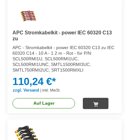
APC Stromkabelkit - power IEC 60320 C13
zu
APC - Stromkabelkit - power IEC 60320 C13 zu IEC
60320 C14 - 10 A - 1.2 m - Rot - für P/N:
SCL500RMI1U, SCL500RMI1UC,
SCL500RMI1UNC, SMTL1500RMI3UC,
SMTL750RMI2UC, SRT1500RMXLI
110,24 €*
zzgl. Versand
|
inkl. MwSt.
Auf Lager