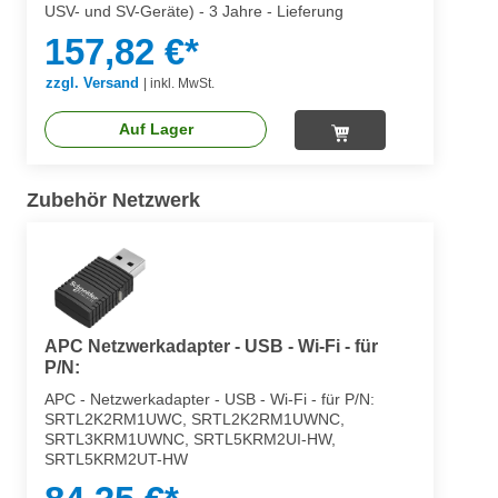
USV- und SV-Geräte) - 3 Jahre - Lieferung
157,82 €*
zzgl. Versand
|
inkl. MwSt.
Auf Lager
Zubehör Netzwerk
APC Netzwerkadapter - USB - Wi-Fi - für
P/N:
APC - Netzwerkadapter - USB - Wi-Fi - für P/N:
SRTL2K2RM1UWC, SRTL2K2RM1UWNC,
SRTL3KRM1UWNC, SRTL5KRM2UI-HW,
SRTL5KRM2UT-HW