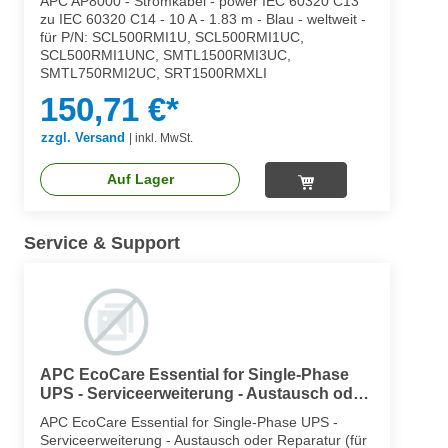
APC AP8000 - Stromkabel - power IEC 60320 C13
zu IEC 60320 C14 - 10 A - 1.83 m - Blau - weltweit -
für P/N: SCL500RMI1U, SCL500RMI1UC,
SCL500RMI1UNC, SMTL1500RMI3UC,
SMTL750RMI2UC, SRT1500RMXLI
150,71 €*
zzgl. Versand
|
inkl. MwSt.
Auf Lager
Service & Support
APC EcoCare Essential for Single-Phase
UPS - Serviceerweiterung - Austausch oder
Reparatur (für USV- und SV-Geräte)
APC EcoCare Essential for Single-Phase UPS -
Serviceerweiterung - Austausch oder Reparatur (für