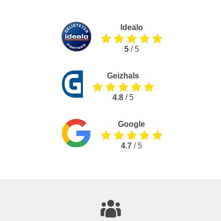
Idealo
5
/ 5
Geizhals
4.8
/ 5
Google
4.7
/ 5