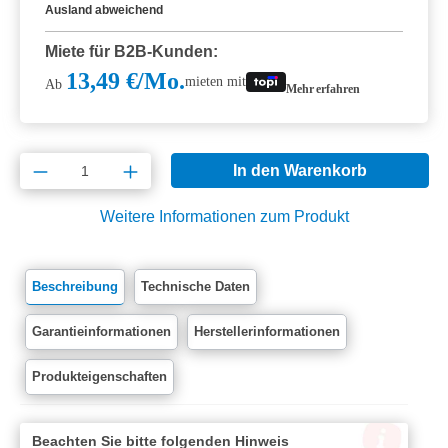
Ausland abweichend
Miete für B2B-Kunden:
13,49 €/Mo.
mieten mit
Ab
Mehr erfahren
Produkt Anzahl: Gib den gewünschten Wert e
In den Warenkorb
Weitere Informationen zum Produkt
Beschreibung
Technische Daten
Garantieinformationen
Herstellerinformationen
Produkteigenschaften
Beachten Sie bitte folgenden Hinweis