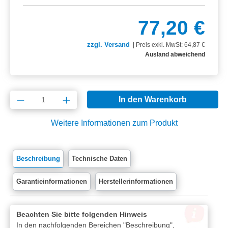
77,20 €
zzgl. Versand
|
Preis exkl. MwSt: 64,87 €
Ausland abweichend
Produkt Anzahl: Gib den gewünschten Wert e
In den Warenkorb
Weitere Informationen zum Produkt
Beschreibung
Technische Daten
Garantieinformationen
Herstellerinformationen
Beachten Sie bitte folgenden Hinweis
In den nachfolgenden Bereichen "Beschreibung",