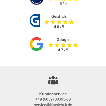
5
/ 5
Geizhals
4.8
/ 5
Google
4.7
/ 5
Kundenservice
+49 (6039) 80393-00
service@klarsicht-it.de