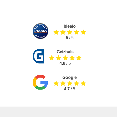
Idealo
5
/ 5
Geizhals
4.8
/ 5
Google
4.7
/ 5