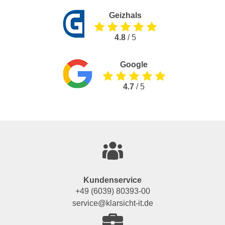
Geizhals
4.8
/ 5
Google
4.7
/ 5
Kundenservice
+49 (6039) 80393-00
service@klarsicht-it.de