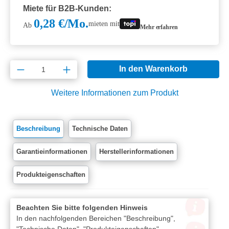
Miete für B2B-Kunden:
0,28 €/Mo.
mieten mit
Ab
Mehr erfahren
Produkt Anzahl: Gib den gewünschten Wert e
In den Warenkorb
Weitere Informationen zum Produkt
Beschreibung
Technische Daten
Garantieinformationen
Herstellerinformationen
Produkteigenschaften
Beachten Sie bitte folgenden Hinweis
In den nachfolgenden Bereichen "Beschreibung",
"Technische Daten", "Produkteigenschaften",