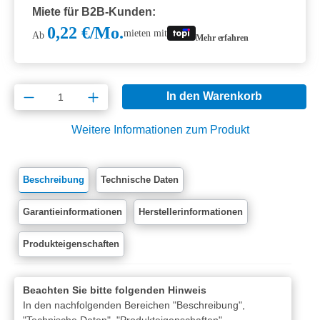
Miete für B2B-Kunden:
0,22 €/Mo.
mieten mit
Ab
Mehr erfahren
Produkt Anzahl: Gib den gewünschten Wert e
In den Warenkorb
Weitere Informationen zum Produkt
Beschreibung
Technische Daten
Garantieinformationen
Herstellerinformationen
Produkteigenschaften
Beachten Sie bitte folgenden Hinweis
In den nachfolgenden Bereichen "Beschreibung",
"Technische Daten", "Produkteigenschaften",