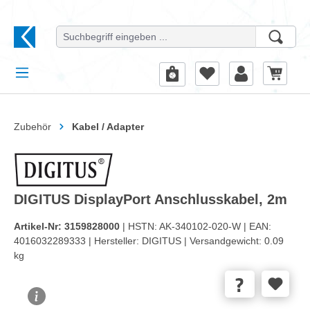
alt springen
Zubehör
Kabel / Adapter
DIGITUS DisplayPort Anschlusskabel, 2m
Artikel-Nr:
3159828000
| HSTN:
AK-340102-020-W |
EAN:
4016032289333 |
Hersteller:
DIGITUS |
Versandgewicht:
0.09
kg