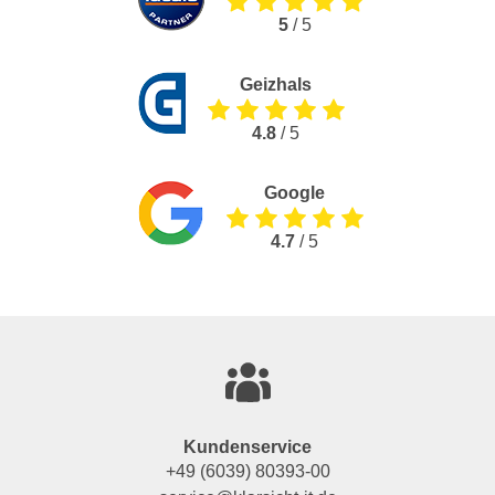
5
/ 5
Geizhals
4.8
/ 5
Google
4.7
/ 5
Kundenservice
+49 (6039) 80393-00