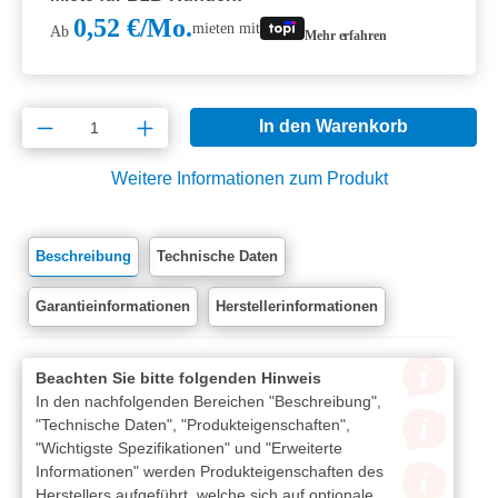
0,52 €/Mo.
mieten mit
Ab
Mehr erfahren
Produkt Anzahl: Gib den gewünschten Wert e
In den Warenkorb
Weitere Informationen zum Produkt
Beschreibung
Technische Daten
Garantieinformationen
Herstellerinformationen
Beachten Sie bitte folgenden Hinweis
In den nachfolgenden Bereichen "Beschreibung",
"Technische Daten", "Produkteigenschaften",
"Wichtigste Spezifikationen" und "Erweiterte
Informationen" werden Produkteigenschaften des
Herstellers aufgeführt, welche sich auf optionale