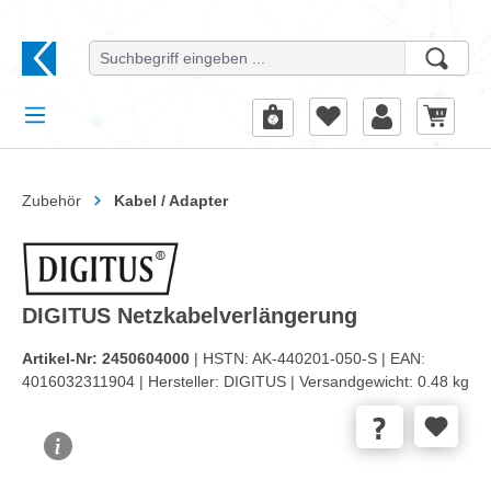
alt springen
Zubehör
Kabel / Adapter
DIGITUS Netzkabelverlängerung
Artikel-Nr:
2450604000
| HSTN:
AK-440201-050-S |
EAN:
4016032311904 |
Hersteller:
DIGITUS |
Versandgewicht:
0.48 kg
Bildergalerie überspringen