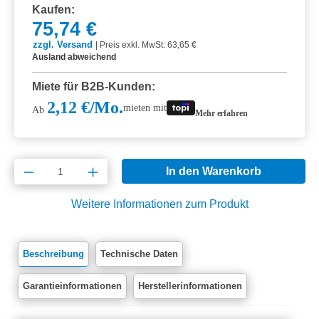
Kaufen:
75,74 €
zzgl. Versand
|
Preis exkl. MwSt: 63,65 €
Ausland abweichend
Miete für B2B-Kunden:
2,12 €/Mo.
mieten mit
Ab
Mehr erfahren
Produkt Anzahl: Gib den gewünschten Wert e
In den Warenkorb
Weitere Informationen zum Produkt
Beschreibung
Technische Daten
Garantieinformationen
Herstellerinformationen