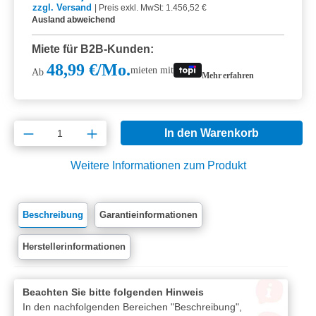
zzgl. Versand
|
Preis exkl. MwSt: 1.456,52 €
Ausland abweichend
Miete für B2B-Kunden:
48,99 €/Mo.
mieten mit
Ab
Mehr erfahren
Produkt Anzahl: Gib den gewünschten Wert e
In den Warenkorb
Weitere Informationen zum Produkt
Beschreibung
Garantieinformationen
Herstellerinformationen
Beachten Sie bitte folgenden Hinweis
In den nachfolgenden Bereichen "Beschreibung",