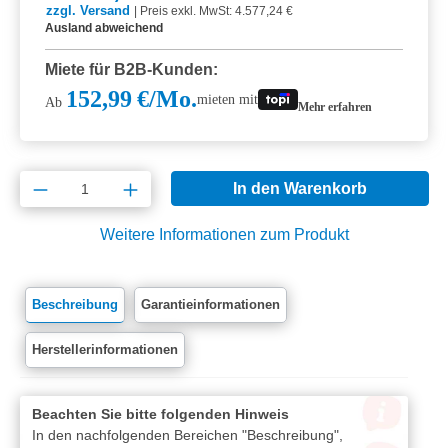
zzgl. Versand
|
Preis exkl. MwSt: 4.577,24 €
Ausland abweichend
Miete für B2B-Kunden:
152,99 €/Mo.
mieten mit
Ab
Mehr erfahren
Produkt Anzahl: Gib den gewünschten Wert e
In den Warenkorb
Weitere Informationen zum Produkt
Beschreibung
Garantieinformationen
Herstellerinformationen
Beachten Sie bitte folgenden Hinweis
In den nachfolgenden Bereichen "Beschreibung",