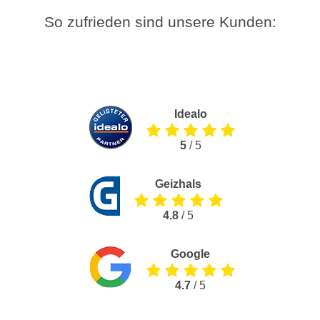
So zufrieden sind unsere Kunden:
Idealo
5
/ 5
Geizhals
4.8
/ 5
Google
4.7
/ 5