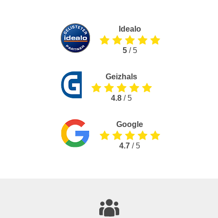
Idealo
5
/ 5
Geizhals
4.8
/ 5
Google
4.7
/ 5