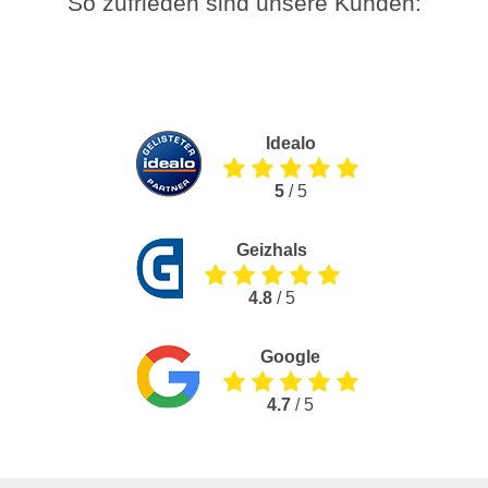
So zufrieden sind unsere Kunden:
Idealo
5
/ 5
Geizhals
4.8
/ 5
Google
4.7
/ 5