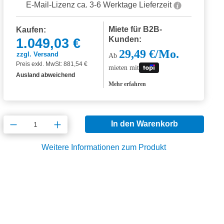
E-Mail-Lizenz ca. 3-6 Werktage Lieferzeit
Miete für B2B-
Kaufen:
Kunden:
1.049,03 €
29,49 €/Mo.
zzgl. Versand
Ab
Preis exkl. MwSt: 881,54 €
mieten mit
Ausland abweichend
Mehr erfahren
Produkt Anzahl: Gib den gewünschten Wert
In den Warenkorb
Weitere Informationen zum Produkt