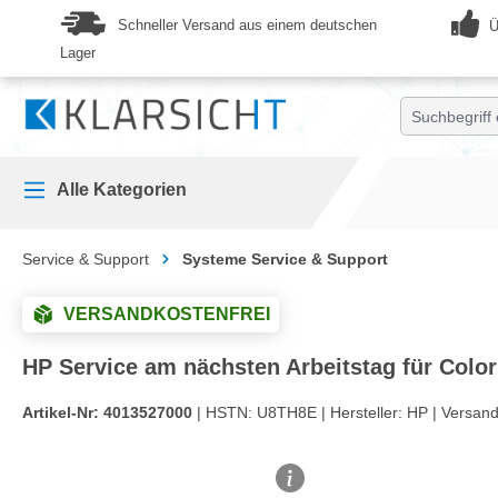
springen
Zur Hauptnavigation springen
Schneller Versand aus einem deutschen
Ü
Lager
Alle Kategorien
Service & Support
Systeme Service & Support
VERSANDKOSTENFREI
HP Service am nächsten Arbeitstag für Colo
Artikel-Nr:
4013527000
| HSTN:
U8TH8E |
Hersteller:
HP |
Versand