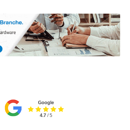
Google
4.7
/ 5