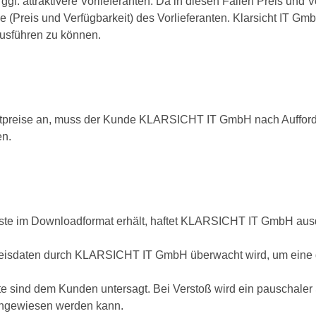
f. attraktivere Vorlieferanten. Da in diesen Fällen Preis und Ve
 (Preis und Verfügbarkeit) des Vorlieferanten. Klarsicht IT Gm
usführen zu können.
rojektpreise an, muss der Kunde KLARSICHT IT GmbH nach Auffo
en.
e im Downloadformat erhält, haftet KLARSICHT IT GmbH ausdrück
 Preisdaten durch KLARSICHT IT GmbH überwacht wird, um eine g
ritte sind dem Kunden untersagt. Bei Verstoß wird ein pauschal
hgewiesen werden kann.