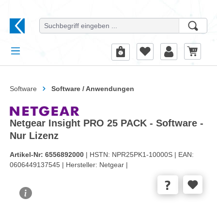
alt springen
Software
Software / Anwendungen
Netgear Insight PRO 25 PACK - Software -
Nur Lizenz
Artikel-Nr:
6556892000
| HSTN:
NPR25PK1-10000S |
EAN:
0606449137545 |
Hersteller:
Netgear |
Bildergalerie überspringen