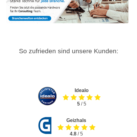
So zufrieden sind unsere Kunden:
Idealo
5
/ 5
Geizhals
4.8
/ 5