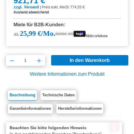
921,71 €
zzgl. Versand
|
Preis exkl. MwSt: 774,55 €
Ausland abweichend
Miete für B2B-Kunden:
25,99 €/Mo.
mieten mit
Ab
Mehr erfahren
Produkt Anzahl: Gib den gewünschten Wert e
In den Warenkorb
Weitere Informationen zum Produkt
Beschreibung
Technische Daten
Garantieinformationen
Herstellerinformationen
Beachten Sie bitte folgenden Hinweis