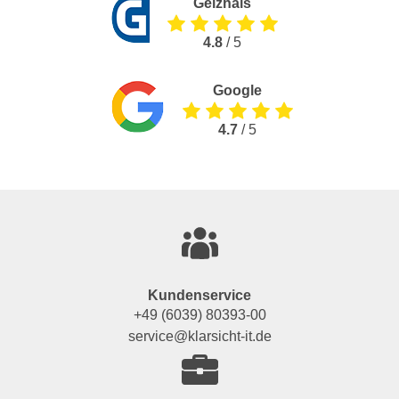
Geizhals
4.8
/ 5
Google
4.7
/ 5
Kundenservice
+49 (6039) 80393-00
service@klarsicht-it.de