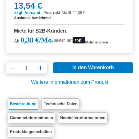
13,54 €
zzgl. Versand
|
Preis exkl. MwSt: 11,38 €
Ausland abweichend
Miete für B2B-Kunden:
0,38 €/Mo.
mieten mit
Ab
Mehr erfahren
Produkt Anzahl: Gib den gewünschten Wert e
In den Warenkorb
Weitere Informationen zum Produkt
Beschreibung
Technische Daten
Garantieinformationen
Herstellerinformationen
Produkteigenschaften