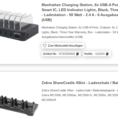
Manhattan Charging Station, 6x USB-A Port
Smart IC, LED Indicator Lights, Black, Thr
- Ladestation - 50 Watt - 2.4 A - 6 Ausgab
(USB)
Manhattan Charging Station, 6x USB-A Ports, Outputs: 6x 2.
Lights, Black, Three Year Warranty, Box - Ladestation - 50 Wa
Ausgabeanschlussstellen (USB)
Zum Merkzettel hinzufügen
Artikel-Nr.
: 8720355000
HstNr.
: 102254
Zebra ShareCradle 4Slot - Ladeschale / Bat
Zebra ShareCradle 4Slot - Ladeschale / Batterieladegerät -
Zebra MC3300, MC3300ax, MC3300-G, MC3300x, MC333
MC3390xR