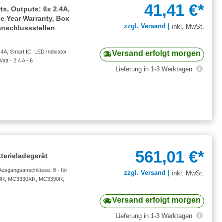
41,41 €*
s, Outputs: 6x 2.4A,
ee Year Warranty, Box
zzgl. Versand |
inkl. MwSt.
eanschlussstellen
4A, Smart IC, LED Indicator
Versand erfolgt morgen
tt - 2.4 A - 6
Lieferung in 1-3 Werktagen
561,01 €*
terieladegerät
 Ausgangsanschlüsse: 8 - für
zzgl. Versand |
inkl. MwSt.
0R, MC3330XR, MC3390R,
Versand erfolgt morgen
Lieferung in 1-3 Werktagen