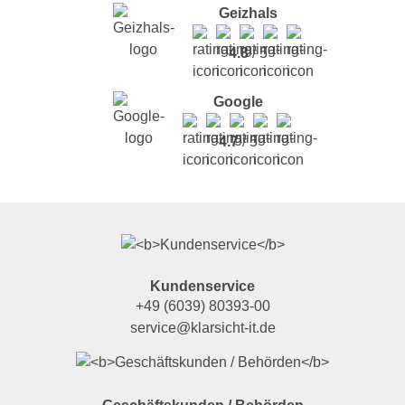
Geizhals
4.8
/ 5
Google
4.7
/ 5
Kundenservice
+49 (6039) 80393-00
service@klarsicht-it.de