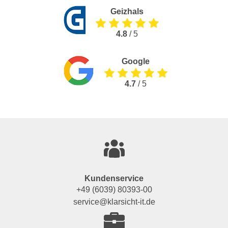
Geizhals
4.8
/ 5
Google
4.7
/ 5
Kundenservice
+49 (6039) 80393-00
service@klarsicht-it.de