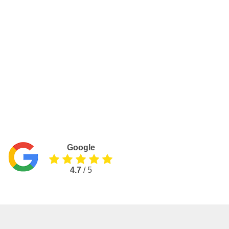
Google
4.7
/ 5