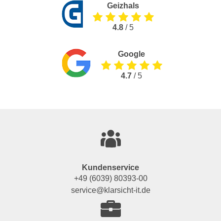
Geizhals
4.8
/ 5
Google
4.7
/ 5
Kundenservice
+49 (6039) 80393-00
service@klarsicht-it.de