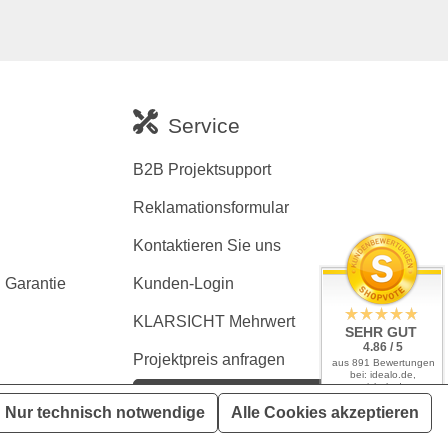
Service
B2B Projektsupport
Reklamationsformular
Kontaktieren Sie uns
 Garantie
Kunden-Login
KLARSICHT Mehrwert
SEHR GUT
4.86 / 5
Projektpreis anfragen
aus 891 Bewertungen
bei: idealo.de,
geizhals.de,
Kaufvertrag widerrufen
google.com,
Nur technisch notwendige
Alle Cookies akzeptieren
shopvote.de