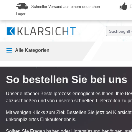
springen
Zur Hauptnavigation springen
Schneller Versand aus einem deutschen
Ü
Lager
Alle Kategorien
So bestellen Sie bei uns
Unser einfacher Bestellprozess ermöglicht es Ihnen, Ihre Be
abzuschließen und von unseren schnellen Lieferzeiten zu pro
Mit wenigen Klicks zum Ziel: Bestellen Sie jetzt bei Klarsich
unkompliziertes Einkaufserlebnis.
Sollten Sie Fragen haben oder Unterstützung benötigen, ste