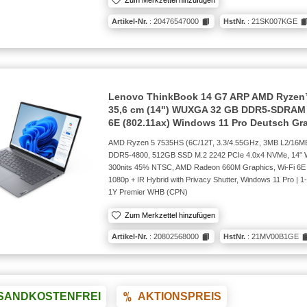
Artikel-Nr.
: 20476547000
HstNr.
: 21SK007KGE
Lenovo ThinkBook 14 G7 ARP AMD Ryzen
35,6 cm (14") WUXGA 32 GB DDR5-SDRAM 
6E (802.11ax) Windows 11 Pro Deutsch Gr
AMD Ryzen 5 7535HS (6C/12T, 3.3/4.55GHz, 3MB L2/16M
DDR5-4800, 512GB SSD M.2 2242 PCIe 4.0x4 NVMe, 14"
300nits 45% NTSC, AMD Radeon 660M Graphics, Wi-Fi 6E 
1080p + IR Hybrid with Privacy Shutter, Windows 11 Pro | 1-
1Y Premier WHB (CPN)
Zum Merkzettel hinzufügen
Artikel-Nr.
: 20802568000
HstNr.
: 21MV00B1GE
SANDKOSTENFREI
AKTIONSPREIS