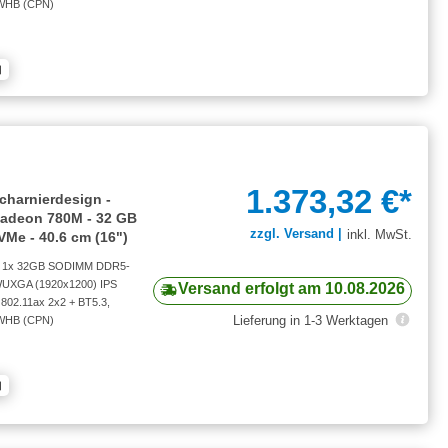
r WHB (CPN)
1.373,32 €*
charnierdesign -
 Radeon 780M - 32 GB
zzgl. Versand |
inkl. MwSt.
Me - 40.6 cm (16")
), 1x 32GB SODIMM DDR5-
 WUXGA (1920x1200) IPS
Versand erfolgt am 10.08.2026
802.11ax 2x2 + BT5.3,
Lieferung in 1-3 Werktagen
r WHB (CPN)