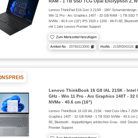
RAM - 1 TB SSD TCG Opal Encryption 2, NV
Lenovo ThinkPad E16 Gen 3 21SR - 180°-Scharnierdesign - 
Win 11 Pro - Arc Graphics 140T - 32 GB RAM - 1 TB SSD T
NVMe - 40.6 cm (16") IPS 1920 x 1200 - Wi-Fi 6E, Bluetoot
mit 1 Jahr Lenovo Premier Support
Zum Merkzettel hinzufügen
Artikel-Nr.
: 20766313000
HstNr.
: 21SR0041GE
ONSPREIS
Lenovo ThinkBook 16 G8 IAL 21SK - Intel C
GHz - Win 11 Pro - Arc Graphics 140T - 32
NVMe - 40.6 cm (16")
Lenovo ThinkBook 16 G8 IAL 21SK - Intel Core Ultra 7 255H
Graphics 140T - 32 GB RAM - 1 TB SSD NVMe - 40.6 cm (16
6E, Bluetooth - doppeltöniges arktisches Grau - kbd: Deuts
Premier Support
Zum Merkzettel hinzufügen