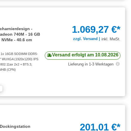
1.069,27 €*
charnierdesign -
 Radeon 740M - 16 GB
zzgl. Versand |
inkl. MwSt.
 NVMe - 40.6 cm
), 1x 16GB SODIMM DDR5-
Versand erfolgt am 10.08.2026
6" WUXGA (1920x1200) IPS
Lieferung in 1-3 Werktagen
802.11ax 2x2 + BT5.3,
r WHB (CPN)
201,01 €*
Dockingstation