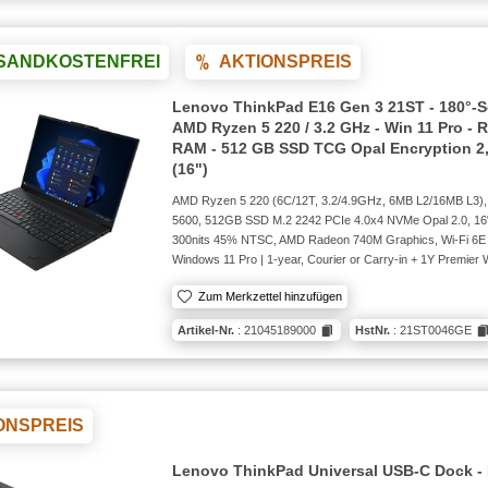
SANDKOSTENFREI
AKTIONSPREIS
Lenovo ThinkPad E16 Gen 3 21ST - 180°-S
AMD Ryzen 5 220 / 3.2 GHz - Win 11 Pro -
RAM - 512 GB SSD TCG Opal Encryption 2,
(16")
AMD Ryzen 5 220 (6C/12T, 3.2/4.9GHz, 6MB L2/16MB L3
5600, 512GB SSD M.2 2242 PCIe 4.0x4 NVMe Opal 2.0, 1
300nits 45% NTSC, AMD Radeon 740M Graphics, Wi-Fi 6E 
Windows 11 Pro | 1-year, Courier or Carry-in + 1Y Premie
Zum Merkzettel hinzufügen
Artikel-Nr.
: 21045189000
HstNr.
: 21ST0046GE
ONSPREIS
Lenovo ThinkPad Universal USB-C Dock - 