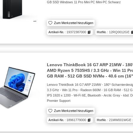
GB SSD Windows 11 Pro Mini PC Mini-PC Schwarz
Zum Merkzettel hinzufügen
Artikel-Nr.
: 19372387000
HstNr.
: 12RQ0012GE
Lenovo ThinkBook 16 G7 ARP 21MW - 180°
AMD Ryzen 5 7535HS / 3.3 GHz - Win 11 Pr
GB RAM - 512 GB SSD NVMe - 40.6 cm (16"
Lenovo ThinkBook 16 G7 ARP 21MW - 180°-Scharnierdesi
3.3 GHz - Win 11 Pro - Radeon 660M - 16 GB RAM - 512 
IPS 1920 x 1200 - Wi-Fi 6E, Bluetooth - Arctic Grey - kbd: 
Premier Support
Zum Merkzettel hinzufügen
Artikel-Nr.
: 18961779000
HstNr.
: 21MW001WGE