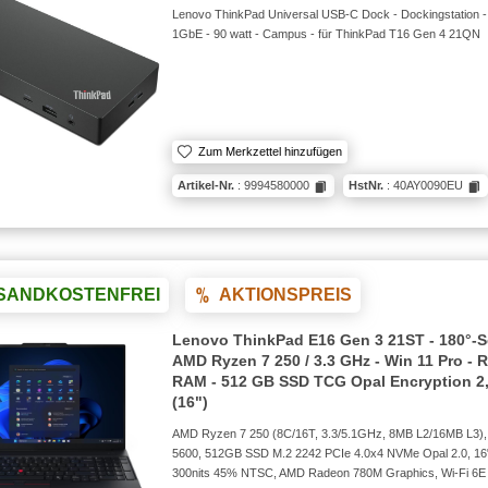
Lenovo ThinkPad Universal USB-C Dock - Dockingstation -
1GbE - 90 watt - Campus - für ThinkPad T16 Gen 4 21QN
Zum Merkzettel hinzufügen
Artikel-Nr.
: 9994580000
HstNr.
: 40AY0090EU
SANDKOSTENFREI
AKTIONSPREIS
Lenovo ThinkPad E16 Gen 3 21ST - 180°-S
AMD Ryzen 7 250 / 3.3 GHz - Win 11 Pro -
RAM - 512 GB SSD TCG Opal Encryption 2,
(16")
AMD Ryzen 7 250 (8C/16T, 3.3/5.1GHz, 8MB L2/16MB L3
5600, 512GB SSD M.2 2242 PCIe 4.0x4 NVMe Opal 2.0, 1
300nits 45% NTSC, AMD Radeon 780M Graphics, Wi-Fi 6E 