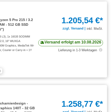
1.205,54 €*
zen 5 Pro 215 / 3.2
RAM - 512 GB SSD
zzgl. Versand |
inkl. MwSt.
6")
MB L3), 1x 16GB SODIMM
 2.0, 16" WUXGA
Versand erfolgt am 10.08.2026
0M Graphics, MediaTek Wi-
Lieferung in 1-3 Werktagen
, Courier or Carry-in + 1Y
1.258,77 €*
charnierdesign -
Graphics 140T - 32 GB
zzgl. Versand |