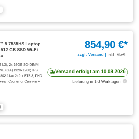
854,90 €*
™ 5 7535HS Laptop
512 GB SSD Wi-Fi
zzgl. Versand |
inkl. MwSt.
au
B L3), 2x 16GB SO-DIMM
 WUXGA (1920x1200) IPS
Versand erfolgt am 10.08.2026
802.11ax 2x2 + BT5.3, FHD
Lieferung in 1-3 Werktagen
year, Courier or Carry-in +