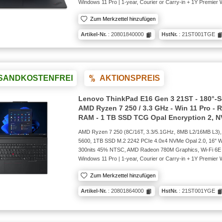
Windows 11 Pro | 1-year, Courier or Carry-in + 1Y Premie
Zum Merkzettel hinzufügen
Artikel-Nr.
: 20801840000
HstNr.
: 21ST001TGE
SANDKOSTENFREI
AKTIONSPREIS
Lenovo ThinkPad E16 Gen 3 21ST - 180°-S
AMD Ryzen 7 250 / 3.3 GHz - Win 11 Pro -
RAM - 1 TB SSD TCG Opal Encryption 2, NV
AMD Ryzen 7 250 (8C/16T, 3.3/5.1GHz, 8MB L2/16MB L3
5600, 1TB SSD M.2 2242 PCIe 4.0x4 NVMe Opal 2.0, 16"
300nits 45% NTSC, AMD Radeon 780M Graphics, Wi-Fi 6E 
Windows 11 Pro | 1-year, Courier or Carry-in + 1Y Premie
Zum Merkzettel hinzufügen
Artikel-Nr.
: 20801864000
HstNr.
: 21ST001YGE