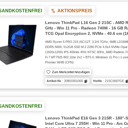
SANDKOSTENFREI
AKTIONSPREIS
Lenovo ThinkPad L16 Gen 2 21SC - AMD Ry
GHz - Win 11 Pro - Radeon 740M - 16 GB 
TCG Opal Encryption 2, NVMe - 40.6 cm (1
AMD Ryzen 5 PRO 215 (6C/12T, 3.2/4.7GHz, 6MB L2/16
DDR5-5600, 512GB SSD M.2 2280 PCIe 4.0x4 NVMe Opal
(1920x1200) IPS 400nits 45% NTSC 60Hz, AMD Radeon 74
Fi 7 MT7925 802.11be 2x2 + BT5.4, Windows 11 Pro | 1-year
Premier WHB (CPN)
Zum Merkzettel hinzufügen
Artikel-Nr.
: 20803301000
HstNr.
: 21SC0007GE
SANDKOSTENFREI
Lenovo ThinkPad E16 Gen 3 21SR - 180°-S
Intel Core Ultra 7 255H - Win 11 Pro - Arc 