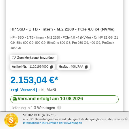
HP SSD - 1 TB - intern - M.2 2280 - PCIe 4.0 x4 (NVMe)
HP - SSD - 1 TB - intern - M.2 2280 - PCIe 4.0 x4 (NVMe) - für HP Z1 G8, Z1
G9; Elite 600 G9, 800 G9; EliteOne 800 G8; Pro 260 G9, 400 G9; ProDesk
405 G8
Zum Merkzettel hinzufügen
Artikel-Nr.
: 11201984000
HstNr.
: 406L7AA
2.153,04 €*
inkl. MwSt.
zzgl. Versand |
Versand erfolgt am 10.08.2026
Lieferung in 1-3 Werktagen
SEHR GUT
(4.86 / 5)
aus
891
Bewertungen bei: idealo.de, geizhals.de, google.com, shopvote.de ⓘ
Informationen zur Echtheit der Bewertungen