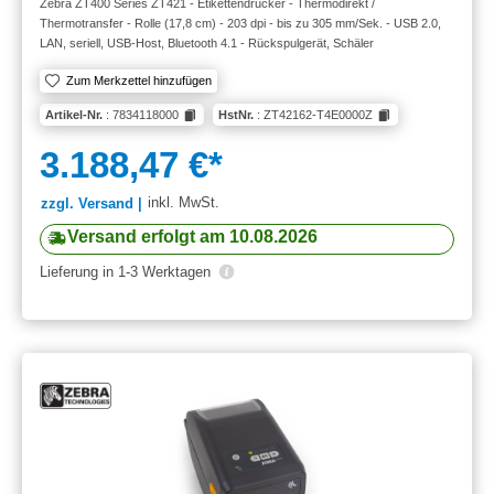
Zebra ZT400 Series ZT421 - Etikettendrucker - Thermodirekt /
Thermotransfer - Rolle (17,8 cm) - 203 dpi - bis zu 305 mm/Sek. - USB 2.0,
LAN, seriell, USB-Host, Bluetooth 4.1 - Rückspulgerät, Schäler
Zum Merkzettel hinzufügen
Artikel-Nr.
: 7834118000
HstNr.
: ZT42162-T4E0000Z
3.188,47 €*
inkl. MwSt.
zzgl. Versand |
Versand erfolgt am 10.08.2026
Lieferung in 1-3 Werktagen