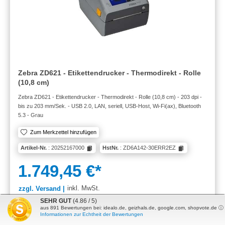
Zebra ZD621 - Etikettendrucker - Thermodirekt - Rolle
(10,8 cm)
Zebra ZD621 - Etikettendrucker - Thermodirekt - Rolle (10,8 cm) - 203 dpi -
bis zu 203 mm/Sek. - USB 2.0, LAN, seriell, USB-Host, Wi-Fi(ax), Bluetooth
5.3 - Grau
Zum Merkzettel hinzufügen
Artikel-Nr.
: 20252167000
HstNr.
: ZD6A142-30ERR2EZ
1.749,45 €*
inkl. MwSt.
zzgl. Versand |
SEHR GUT
(4.86 / 5)
Versand erfolgt am 10.08.2026
aus
891
Bewertungen bei: idealo.de, geizhals.de, google.com, shopvote.de ⓘ
Informationen zur Echtheit der Bewertungen
Lieferung in 1-3 Werktagen