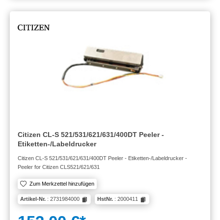
Citizen CL-S 521/531/621/631/400DT Peeler -
Etiketten-/Labeldrucker
Citizen CL-S 521/531/621/631/400DT Peeler - Etiketten-/Labeldrucker -
Peeler for Citizen CLS521/621/631
Zum Merkzettel hinzufügen
Artikel-Nr.
: 2731984000
HstNr.
: 2000411