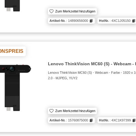
Zum Merkzettel hinzufügen
Artikel-Nr.
: 14890656000
HstNr.
: 4XC1J05150
ONSPREIS
Lenovo ThinkVision MC60 (S) - Webcam - 
Lenovo ThinkVision MC60 (S) - Webcam - Farbe - 1920 x 1
2.0 - MJPEG, YUY2
Zum Merkzettel hinzufügen
Artikel-Nr.
: 15760875000
HstNr.
: 4XC1K97399