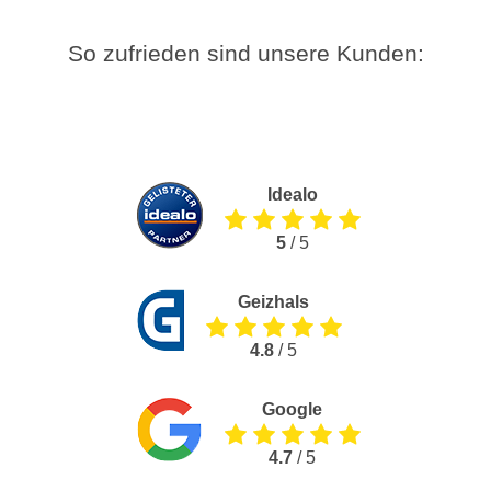
So zufrieden sind unsere Kunden:
Idealo
5
/ 5
Geizhals
4.8
/ 5
Google
4.7
/ 5