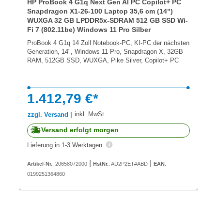
HP ProBook 4 G1q Next Gen AI PC Copilot+ PC
Snapdragon X1-26-100 Laptop 35,6 cm (14")
WUXGA 32 GB LPDDR5x-SDRAM 512 GB SSD Wi-
Fi 7 (802.11be) Windows 11 Pro Silber
ProBook 4 G1q 14 Zoll Notebook-PC, KI-PC der nächsten
Generation, 14", Windows 11 Pro, Snapdragon X, 32GB
RAM, 512GB SSD, WUXGA, Pike Silver, Copilot+ PC
1.412,79 €*
inkl. MwSt.
zzgl. Versand |
Versand erfolgt morgen
Lieferung in 1-3 Werktagen
|
|
Artikel-Nr.
: 20658072000
HstNr.
: AD2P2ET#ABD
EAN
:
0199251364860