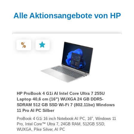
Produktgalerie überspringen
Alle Aktionsangebote von HP
HP ProBook 4 G1i AI Intel Core Ultra 7 255U
Laptop 40,6 cm (16") WUXGA 24 GB DDR5-
SDRAM 512 GB SSD Wi-Fi 7 (802.11be) Windows
11 Pro AI PC Silber
ProBook 4 G1i 16 inch Notebook AI PC, 16", Windows 11
Pro, Intel Core™ Ultra 7, 24GB RAM, 512GB SSD,
WUXGA, Pike Silver, AI PC