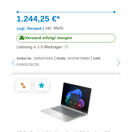
1.244,25 €*
inkl. MwSt.
zzgl. Versand |
Versand erfolgt morgen
Lieferung in 1-3 Werktagen
|
|
Artikel-Nr.
: 20658075000
HstNr.
: AD2P0ET#ABD
EAN
:
0199251362781