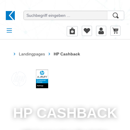
alt springen
Startseite
Landingpages
HP Cashback
HP CASHBACK