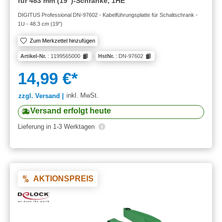
für 483 mm (19")-Schränke, 1HE
DIGITUS Professional DN-97602 - Kabelführungsplatte für Schaltschrank -
1U - 48.3 cm (19")
Zum Merkzettel hinzufügen
Artikel-Nr.
: 1199565000
HstNr.
: DN-97602
14,99 €*
inkl. MwSt.
zzgl. Versand |
Versand erfolgt heute
Lieferung in 1-3 Werktagen
AKTIONSPREIS