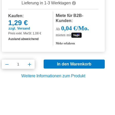
Lieferung in 1-3 Werktagen
Miete für B2B-
Kaufen:
Kunden:
1,29 €
0,04 €/Mo.
zzgl. Versand
Ab
Preis exkl. MwSt: 1,08 €
mieten mit
Ausland abweichend
Mehr erfahren
Produkt Anzahl: Gib den gewünschten Wert
In den Warenkorb
Weitere Informationen zum Produkt