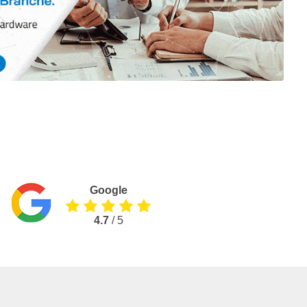
Google
4.7
/ 5