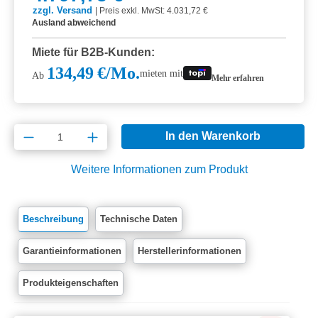
zzgl. Versand
|
Preis exkl. MwSt: 4.031,72 €
Ausland abweichend
Miete für B2B-Kunden:
134,49 €/Mo.
mieten mit
Ab
Mehr erfahren
Produkt Anzahl: Gib den gewünschten Wert e
In den Warenkorb
Weitere Informationen zum Produkt
Beschreibung
Technische Daten
Garantieinformationen
Herstellerinformationen
Produkteigenschaften