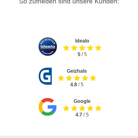
So zufrieden sind unsere Kunden:
Idealo
5
/ 5
Geizhals
4.8
/ 5
Google
4.7
/ 5