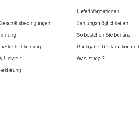
Lieferinformationen
 Geschäftsbedingungen
Zahlungsmöglichkeiten
lehrung
So bestellen Sie bei uns
/Streitschlichtung
Rückgabe, Reklamation und
 & Umwelt
Was ist topi?
erklärung
r Barrierefreiheit
GMBH | * Alle Preise inkl. gesetzl. Mehrwertsteuer zzgl. Versandkost
n Dritten zur Verfügung gestellt und können teilweise optional erhäl
ng. Eine Haftung auf Richtigkeit der technischen Daten und Datenblätt