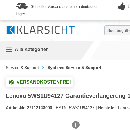
springen
Zur Hauptnavigation springen
Schneller Versand aus einem deutschen
Ü
Lager
Alle Kategorien
Service & Support
Systeme Service & Support
VERSANDKOSTENFREI
Lenovo 5WS1U94127 Garantieverlängerung 1 
Artikel-Nr:
22112148000
| HSTN:
5WS1U94127 |
Hersteller:
Lenov