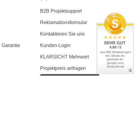
B2B Projektsupport
Reklamationsformular
Kontaktieren Sie uns
SEHR GUT
 Garantie
Kunden-Login
4.86 / 5
aus 891 Bewertungen
bei: idealo.de,
KLARSICHT Mehrwert
geizhals.de,
google.com,
shopvote.de
Projektpreis anfragen
Kaufvertrag widerrufen
en, wenn nicht anders angegeben
tliches Zubehör zeigen. Ausschlaggebend ist immer der Lieferumfang
er ist ausgeschlossen.