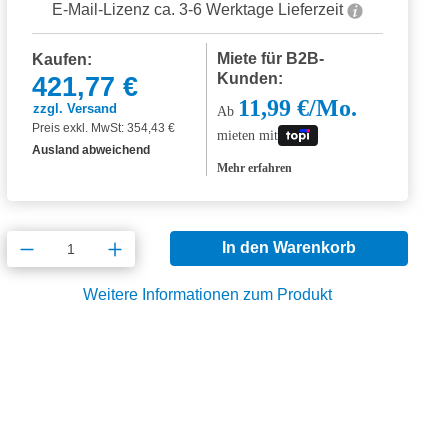
E-Mail-Lizenz ca. 3-6 Werktage Lieferzeit
Miete für B2B-
Kaufen:
Kunden:
421,77 €
11,99 €/Mo.
zzgl. Versand
Ab
Preis exkl. MwSt: 354,43 €
mieten mit
Ausland abweichend
Mehr erfahren
Produkt Anzahl: Gib den gewünschten Wert
In den Warenkorb
Weitere Informationen zum Produkt