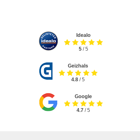
Idealo
5
/ 5
Geizhals
4.8
/ 5
Google
4.7
/ 5