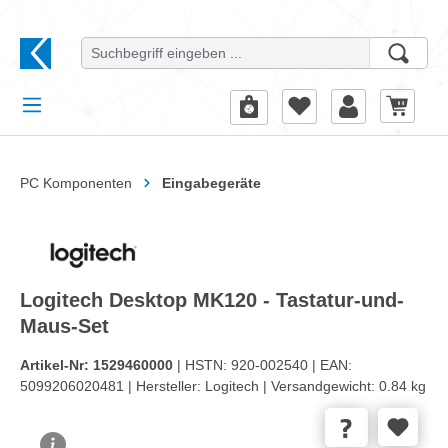
alt springen
PC Komponenten
Eingabegeräte
Logitech Desktop MK120 - Tastatur-und-
Maus-Set
Artikel-Nr:
1529460000
| HSTN:
920-002540 |
EAN:
5099206020481 |
Hersteller:
Logitech |
Versandgewicht:
0.84 kg