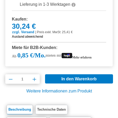
Lieferung in 1-3 Werktagen
Kaufen:
30,24 €
zzgl. Versand
|
Preis exkl. MwSt: 25,41 €
Ausland abweichend
Miete für B2B-Kunden:
0,85 €/Mo.
mieten mit
Ab
Mehr erfahren
Produkt Anzahl: Gib den gewünschten Wert e
In den Warenkorb
Weitere Informationen zum Produkt
Beschreibung
Technische Daten