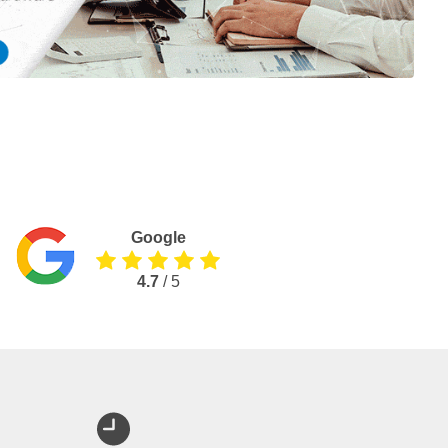
Google
4.7
/ 5