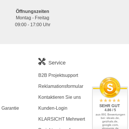
Öffnungszeiten
Montag - Freitag
09:00 - 17:00 Uhr
Service
B2B Projektsupport
Reklamationsformular
Kontaktieren Sie uns
SEHR GUT
 Garantie
Kunden-Login
4.86 / 5
aus 891 Bewertungen
bei: idealo.de,
KLARSICHT Mehrwert
geizhals.de,
google.com,
shopvote.de