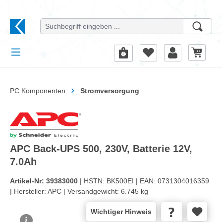
alt springen
PC Komponenten
Stromversorgung
APC Back-UPS 500, 230V, Batterie 12V,
7.0Ah
Artikel-Nr:
39383000
| HSTN:
BK500EI |
EAN:
0731304016359
|
Hersteller:
APC |
Versandgewicht:
6.745 kg
Wichtiger Hinweis