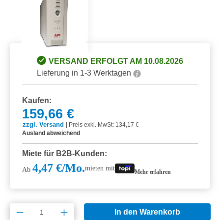
VERSAND ERFOLGT AM 10.08.2026
Lieferung in 1-3 Werktagen
Kaufen:
159,66 €
zzgl. Versand
|
Preis exkl. MwSt: 134,17 €
Ausland abweichend
Miete für B2B-Kunden:
4,47 €/Mo.
mieten mit
Ab
Mehr erfahren
Produkt Anzahl: Gib den gewünschten Wert e
In den Warenkorb