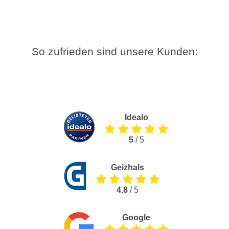
So zufrieden sind unsere Kunden:
Idealo
5
/ 5
Geizhals
4.8
/ 5
Google