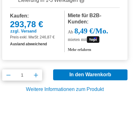
Lieferung in 1-3 Werktagen
Miete für B2B-
Kaufen:
Kunden:
293,78 €
8,49 €/Mo.
zzgl. Versand
Ab
Preis exkl. MwSt: 246,87 €
mieten mit
Ausland abweichend
Mehr erfahren
Produkt Anzahl: Gib den gewünschten Wert
In den Warenkorb
Weitere Informationen zum Produkt