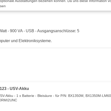
 optionale Ausstattungen beziehen können. Da uns diese Information von
ssen
att - 900 VA - USB - Ausgangsanschlüsse: 5
puter und Elektroniksysteme.
#123 - USV-Akku
USV-Akku - 1 x Batterie - Bleisäure - für P/N: BX1350M, BX1350M-
0RMI2UNC