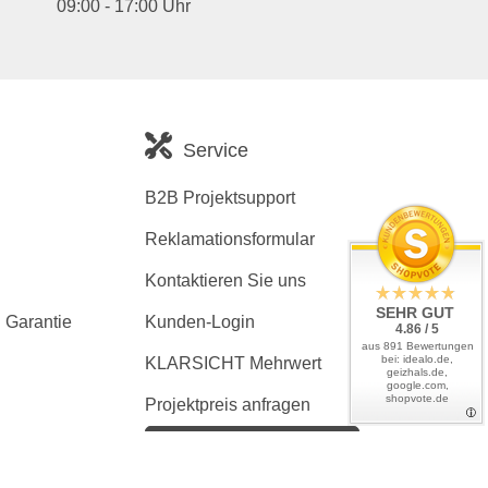
09:00 - 17:00 Uhr
Service
B2B Projektsupport
Reklamationsformular
Kontaktieren Sie uns
SEHR GUT
 Garantie
Kunden-Login
4.86 / 5
aus 891 Bewertungen
bei: idealo.de,
KLARSICHT Mehrwert
geizhals.de,
google.com,
shopvote.de
Projektpreis anfragen
Kaufvertrag widerrufen