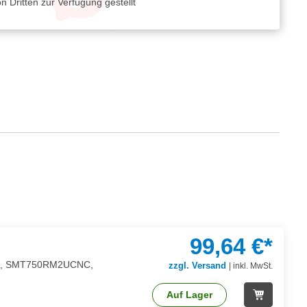
 Dritten zur Verfügung gestellt
99,64 €*
LM60, SMT750RM2UCNC,
zzgl. Versand
|
inkl. MwSt.
Auf Lager