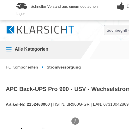
springen
Zur Hauptnavigation springen
Schneller Versand aus einem deutschen
Ü
Lager
Alle Kategorien
PC Komponenten
Stromversorgung
APC Back-UPS Pro 900 - USV - Wechselstro
Artikel-Nr:
2152463000
| HSTN:
BR900G-GR |
EAN:
07313042869