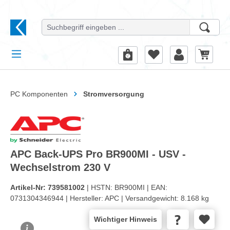
alt springen
PC Komponenten
Stromversorgung
APC Back-UPS Pro BR900MI - USV -
Wechselstrom 230 V
Artikel-Nr:
739581002
| HSTN:
BR900MI |
EAN:
0731304346944 |
Hersteller:
APC |
Versandgewicht:
8.168 kg
Wichtiger Hinweis