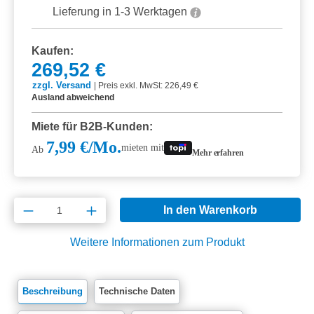
Lieferung in 1-3 Werktagen
Kaufen:
269,52 €
zzgl. Versand
|
Preis exkl. MwSt: 226,49 €
Ausland abweichend
Miete für B2B-Kunden:
7,99 €/Mo.
mieten mit
Ab
Mehr erfahren
Produkt Anzahl: Gib den gewünschten Wert e
In den Warenkorb
Weitere Informationen zum Produkt
Beschreibung
Technische Daten