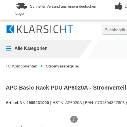
springen
Zur Hauptnavigation springen
Schneller Versand aus einem deutschen
Ü
Lager
Alle Kategorien
PC Komponenten
Stromversorgung
APC Basic Rack PDU AP6020A - Stromverteilu
Artikel-Nr:
4909431000
| HSTN:
AP6020A |
EAN:
0731304327806 