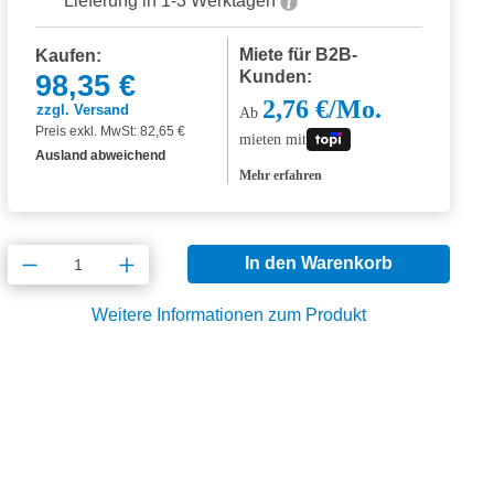
Lieferung in 1-3 Werktagen
Miete für B2B-
Kaufen:
Kunden:
98,35 €
2,76 €/Mo.
zzgl. Versand
Ab
Preis exkl. MwSt: 82,65 €
mieten mit
Ausland abweichend
Mehr erfahren
Produkt Anzahl: Gib den gewünschten Wert
In den Warenkorb
Weitere Informationen zum Produkt