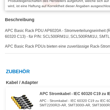
Produkteigenschaften des Herstellers aufgeführt, welche sich auf
wird, ist eine Haftung auf Korrektheit dieser Angaben ausgeschlo
Beschreibung
APC Basic Rack PDU AP6020A - Stromverteilungseinheit (R
60320 C13) - für P/N: SCL500RM1U, SCL500RMI1U,
APC Basic Rack PDUs bieten eine zuverlässige Rack-Strom
ZUBEHÖR
Kabel / Adapter
APC Stromkabel - IEC 60320 C19 zu I
APC - Stromkabel - IEC 60320 C19 zu IEC 603
SMT2200R2I-AR, SMT3000I-AR, SMT3000R2