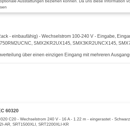
 optionale Ausstattungen beziehen können. Da uns diese Information von
ssen
ack - einbaufähig) - Wechselstrom 100-240 V - Eingabe, Eing
 SMTL750RM2UCNC, SMX2KR2UX145, SMX3KR2UNCX145, SM
verteilung über einen einzigen Eingang mit mehreren Ausgang
EC 60320
20 C20 - Wechselstrom 240 V - 16 A - 1.22 m - eingerastet - Schwarz
I-AR, SRT1500XLI, SRT2200XLI-KR