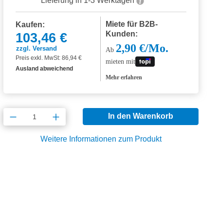
Lieferung in 1-3 Werktagen
Miete für B2B-
Kaufen:
Kunden:
103,46 €
2,90 €/Mo.
zzgl. Versand
Ab
Preis exkl. MwSt: 86,94 €
mieten mit
Ausland abweichend
Mehr erfahren
Produkt Anzahl: Gib den gewünschten Wert
In den Warenkorb
Weitere Informationen zum Produkt