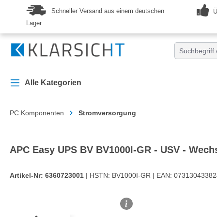
springen
Zur Hauptnavigation springen
Schneller Versand aus einem deutschen
Ü
Lager
Alle Kategorien
PC Komponenten
Stromversorgung
APC Easy UPS BV BV1000I-GR - USV - Wech
Artikel-Nr:
6360723001
| HSTN:
BV1000I-GR |
EAN:
07313043382