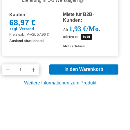
Lieferung in 1-3 Werktagen
Miete für B2B-
Kaufen:
Kunden:
68,97 €
1,93 €/Mo.
zzgl. Versand
Ab
Preis exkl. MwSt: 57,96 €
mieten mit
Ausland abweichend
Mehr erfahren
Produkt Anzahl: Gib den gewünschten Wert
In den Warenkorb
Weitere Informationen zum Produkt