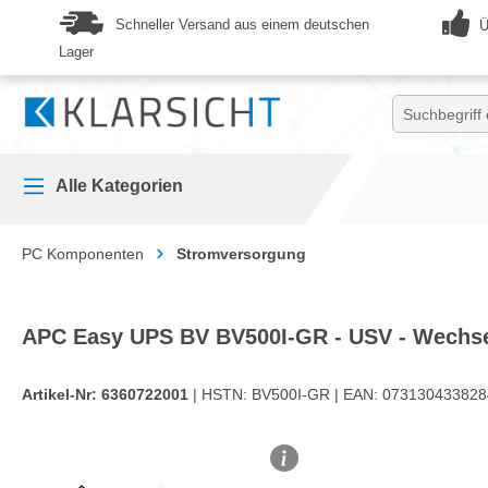
springen
Zur Hauptnavigation springen
Schneller Versand aus einem deutschen
Ü
Lager
Alle Kategorien
PC Komponenten
Stromversorgung
APC Easy UPS BV BV500I-GR - USV - Wechs
Artikel-Nr:
6360722001
| HSTN:
BV500I-GR |
EAN:
073130433828