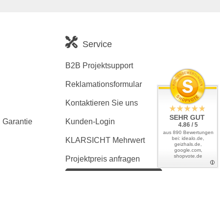
Service
B2B Projektsupport
Reklamationsformular
Kontaktieren Sie uns
SEHR GUT
 Garantie
Kunden-Login
4.86 / 5
aus 890 Bewertungen
bei: idealo.de,
KLARSICHT Mehrwert
geizhals.de,
google.com,
shopvote.de
Projektpreis anfragen
Kaufvertrag widerrufen