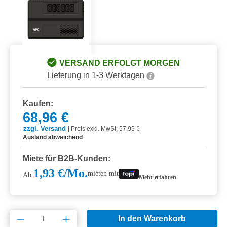
VERSAND ERFOLGT MORGEN
Lieferung in 1-3 Werktagen
Kaufen:
68,96 €
zzgl. Versand
|
Preis exkl. MwSt: 57,95 €
Ausland abweichend
Miete für B2B-Kunden:
1,93 €/Mo.
mieten mit
Ab
Mehr erfahren
Produkt Anzahl: Gib den gewünschten Wert e
In den Warenkorb