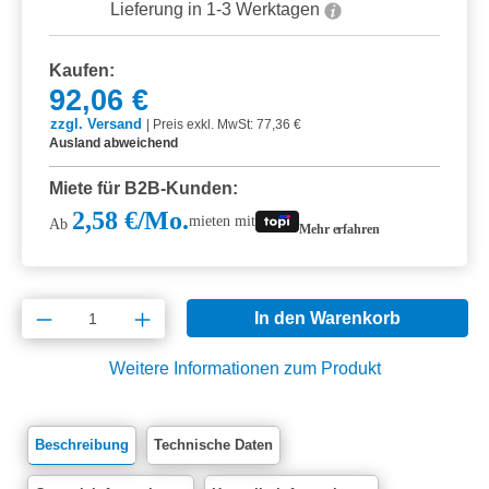
Lieferung in 1-3 Werktagen
Kaufen:
92,06 €
zzgl. Versand
|
Preis exkl. MwSt: 77,36 €
Ausland abweichend
Miete für B2B-Kunden:
2,58 €/Mo.
mieten mit
Ab
Mehr erfahren
Produkt Anzahl: Gib den gewünschten Wert e
In den Warenkorb
Weitere Informationen zum Produkt
Beschreibung
Technische Daten