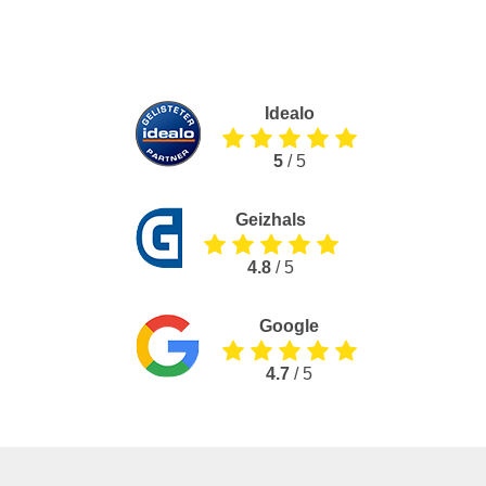
Idealo
5
/ 5
Geizhals
4.8
/ 5
Google
4.7
/ 5