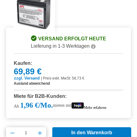
VERSAND ERFOLGT HEUTE
Lieferung in 1-3 Werktagen
Kaufen:
69,89 €
zzgl. Versand
|
Preis exkl. MwSt: 58,73 €
Ausland abweichend
Miete für B2B-Kunden:
1,96 €/Mo.
mieten mit
Ab
Mehr erfahren
Produkt Anzahl: Gib den gewünschten Wert e
In den Warenkorb