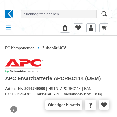
alt springen
PC Komponenten
Zubehör USV
APC Ersatzbatterie APCRBC114 (OEM)
Artikel-Nr:
2091749000
| HSTN:
APCRBC114 |
EAN:
0731304264385 |
Hersteller:
APC |
Versandgewicht:
1.8 kg
Wichtiger Hinweis
Bildergalerie überspringen