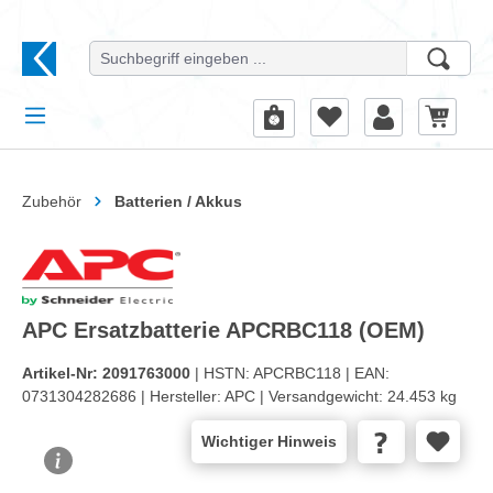
alt springen
Zubehör
Batterien / Akkus
APC Ersatzbatterie APCRBC118 (OEM)
Artikel-Nr:
2091763000
| HSTN:
APCRBC118 |
EAN:
0731304282686 |
Hersteller:
APC |
Versandgewicht:
24.453 kg
Wichtiger Hinweis
Bildergalerie überspringen