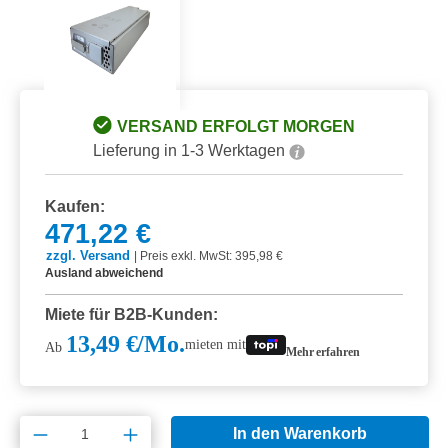
VERSAND ERFOLGT MORGEN
Lieferung in 1-3 Werktagen
Kaufen:
471,22 €
zzgl. Versand
|
Preis exkl. MwSt: 395,98 €
Ausland abweichend
Miete für B2B-Kunden:
13,49 €/Mo.
mieten mit
Ab
Mehr erfahren
Produkt Anzahl: Gib den gewünschten Wert e
In den Warenkorb