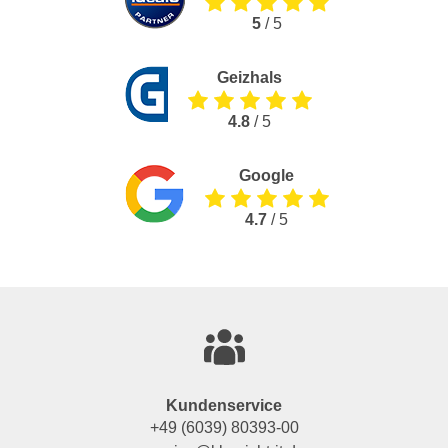
5
/ 5
Geizhals
4.8
/ 5
Google
4.7
/ 5
Kundenservice
+49 (6039) 80393-00